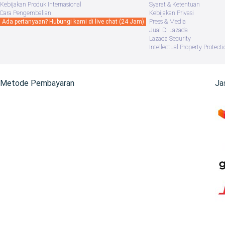
Kebijakan Produk Internasional
Syarat & Ketentuan
Cara Pengembalian
Kebijakan Privasi
Ada pertanyaan? Hubungi kami di live chat (24 Jam)
Press & Media
Jual Di Lazada
Lazada Security
Intellectual Property Protecti
Metode Pembayaran
Ja