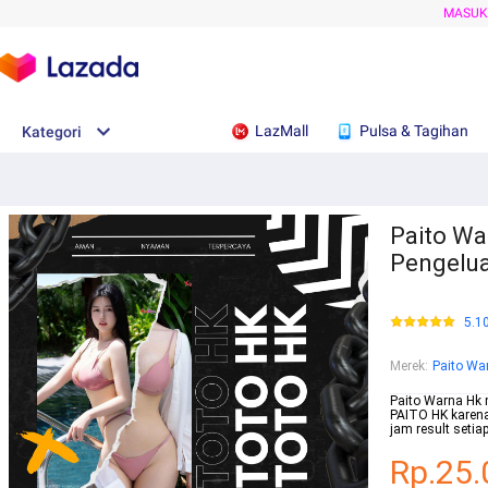
MASU
LazMall
Pulsa & Tagihan
Kategori
Paito Wa
Pengelua
5.1
Merek
:
Paito Wa
Paito Warna Hk 
PAITO HK karena 
jam result setia
Rp.25.